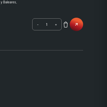
 y Baleares.
-
+
1