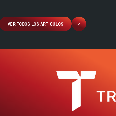
tutorial de cómo utilizarlo
correctamente para sacarle el
máximo partido, escanea el QR y
disfruta :) Envíos exclusivos en
VER TODOS LOS ARTÍCULOS
península y Baleares.