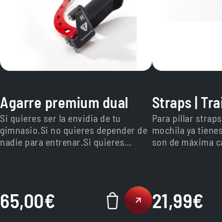
Agarre premium dual
Straps | Tr
Si quieres ser la envidia de tu
Para pillar straps
gimnasio.Si no quieres depender de
mochila ya tiene
nadie para entrenar.Si quieres
son de máxima ca
reventar tus gains.Es por aquí.
65,00
€
21,99
€