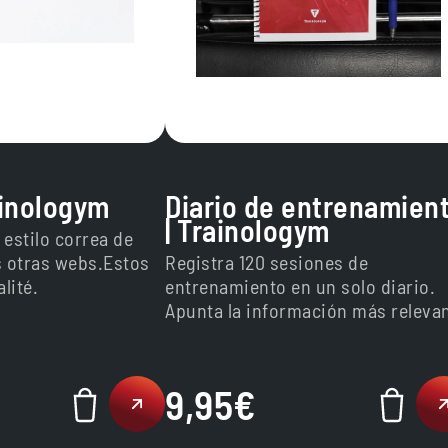
ainologym
Diario de entrenamien
| Trainologym
 estilo correa de
s otras webs.Estos
Registra 120 sesiones de
lité.
entrenamiento en un solo diario.
Apunta la información más releva
para poder interpretar tus
resultados. Encuadernado con ta
para evitar que se doblen las
9,95
€
páginas. Dentro recibirás un
pequeño regalo además de un