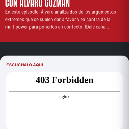
CON ÁLVARO GUZMÁN
En este episodio, Álvaro analiza dos de los argumentos
extremos que se suelen dar a favor y en contra de la
multipower para ponerlos en contexto. ¡Dale caña…
ESCÚCHALO AQUÍ