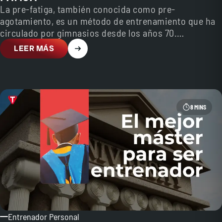
La pre-fatiga, también conocida como pre-
agotamiento, es un método de entrenamiento que ha
circulado por gimnasios desde los años 70.
Planteamiento simple: realizar primero…
LEER MÁS
8 MINS
Entrenador Personal