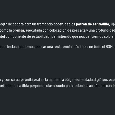
isagra de cadera para un tremendo booty, ese es
patrón de sentadilla
. Oj
 como la
prensa
, ejecutada con colocación de pies alta y una profundida
e del componente de estabilidad, permitiendo que nos centremos solo e
n, o incluso podemos buscar una resistencia más lineal en todo el ROM 
 y con carácter unilateral es la
sentadilla búlgara orientada al glúteo
, es
nteniendo la tibia perpendicular al suelo para reducir la acción del cuádr