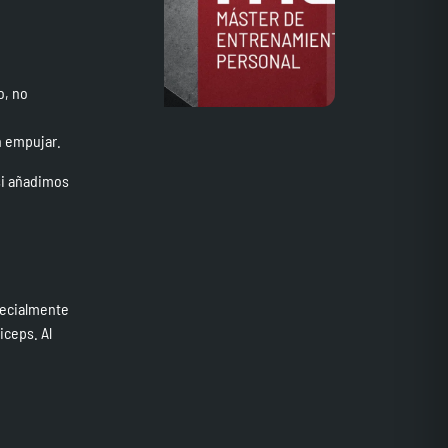
o, no
d
n empujar.
si añadimos
pecialmente
iceps. Al