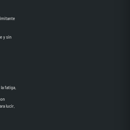
limitante
e y sin
a fatiga.
con
ra lucir.