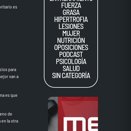
FUERZA
ritario es
GRASA
HIPERTROFIA
LESIONES
MUJER
NUTRICIÓN
OPOSICIONES
PODCAST
PSICOLOGÍA
SALUD
cios para
SIN CATEGORÍA
ejor van a
ema es que
meno de
 en la otra