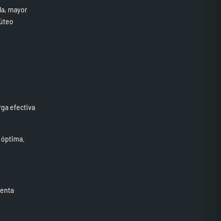
lla, mayor
lúteo
rga efectiva
 óptima.
tenta