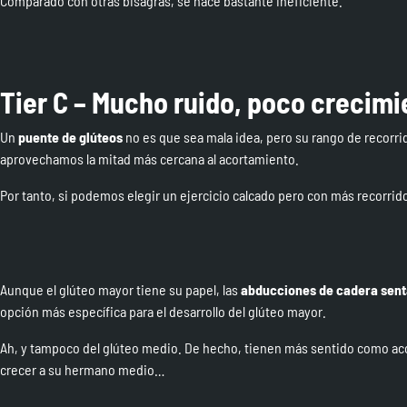
Comparado con otras bisagras, se hace bastante ineficiente.
Tier C – Mucho ruido, poco crecimi
Un
puente de glúteos
no es que sea mala idea, pero su rango de recorr
aprovechamos la mitad más cercana al acortamiento.
Por tanto, si podemos elegir un ejercicio calcado pero con más recorri
Aunque el glúteo mayor tiene su papel, las
abducciones de cadera sen
opción más específica para el desarrollo del glúteo mayor.
Ah, y tampoco del glúteo medio. De hecho, tienen más sentido como acc
crecer a su hermano medio…