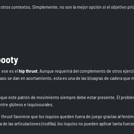
 otros contextos. Simplemente, no son la mejor opción si el objetivo prio
booty
, ese es el
hip thrust
. Aunque requerirá del complemento de otros ejerci
aso se dan en acortamiento, esta es una de las bisagras de cadera que m
 lo que este patrón de movimiento siempre debe estar presente. El probl
tre glúteos e isquiosurales.
ip thrust favorece que los isquios queden fuera de juego gracias al fenó
a de las articulaciones (rodilla), los isquios no pueden aplicar tanta fuerza