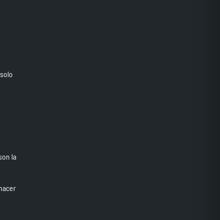
 solo
son la
hacer