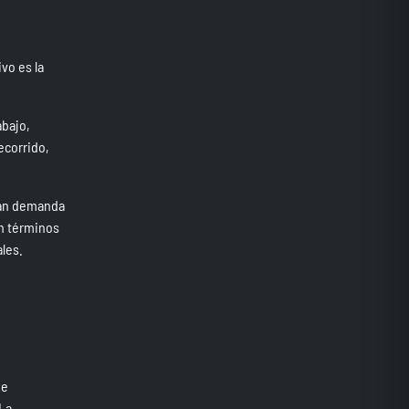
vo es la
abajo,
ecorrido,
gran demanda
en términos
les.
de
 La