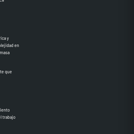
ica y
plejidad en
r masa
nte que
miento
l trabajo