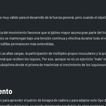
o muy válido para el desarrollo de la fuerza general, pero cuando el objeti
nica del movimiento favorece que el glúteo mayor asuma gran parte del tr
os se mantengan bajo una tensión continua y efectiva durante todo el r
 rodillas permanecen más extendidas.
Las altas cargas, la participación de múltiples grupos musculares y la 
real que reciben los isquios. Por eso, aunque no es un ejercicio “malo” 
ubóptima desde el prisma de maximizar el crecimiento de los isquiosura
ento
es para aprender el patrón de bisagra de cadera o para adaptar este tipo 
pecífica del isquio, se queda claramente por detrás de otras opciones.