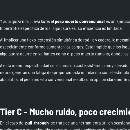
Y aquí quizá nos llueva
hate
: el
peso muerto convencional
es un ejercici
hipertrofia específica de los isquiosurales, su eficiencia es limitada.
Al implicar una flexo-extensión simultánea de rodilla y cadera, la mecá
especialmente conforme aumentan las cargas. Esto impide que los isqui
algo que sí ocurre en variantes como el peso muerto rumano, donde las
A esta menor especificidad se le suma un coste sistémico muy elevado. 
neural generan una fatiga desproporcionada en relación con el estímulo 
absolutos, el peso muerto convencional resulta una opción claramente s
Tier C – Mucho ruido, poco crecimi
En el caso del
pull-through
, se trata de una herramienta útil en ocasion
movimiento a una polea. No obstante, cuando hablamos de hipertrofia es