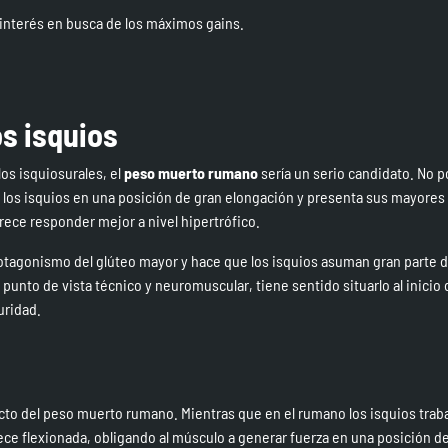
interés en busca de los máximos gains.
os isquios
los isquiosurales, el
peso muerto rumano
sería un serio candidato. No 
 a los isquios en una posición de gran elongación y presenta sus mayor
ece responder mejor a nivel hipertrófico.
rotagonismo del glúteo mayor y hace que los isquios asuman gran parte d
punto de vista técnico y neuromuscular, tiene sentido situarlo al inicio 
uridad.
to del peso muerto rumano. Mientras que en el rumano los isquios tra
ece flexionada, obligando al músculo a generar fuerza en una posición d