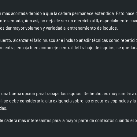
ón más acortada debido a que la cadera permanece extendida. Esto hace 
nte sentada. Aun así, no deja de ser un ejercicio útil, especialmente cu
s dar mayor volumen y variedad al entrenamiento de isquios.
sfuerzo, alcanzar el fallo muscular e incluso añadir técnicas como repetic
o extra, encaja bien; como eje central del trabajo de isquios, se quedarí
 una buena opción para trabajar los isquios. De hecho, es muy similar a
, se debe considerar la alta exigencia sobre los erectores espinales y la 
das.
s de cadera más interesantes para la mayor parte de contextos cuando el 