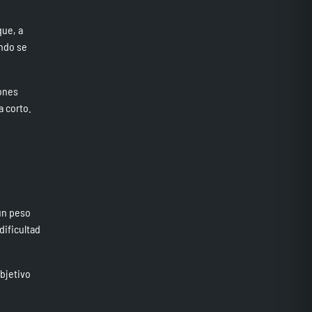
que, a
ando se
iones
a corto.
 un peso
dificultad
objetivo