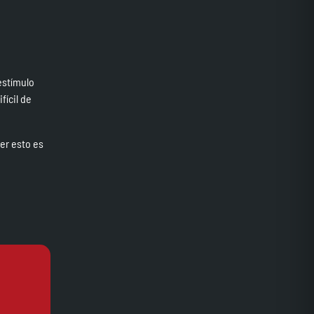
estímulo
ícil de
er esto es