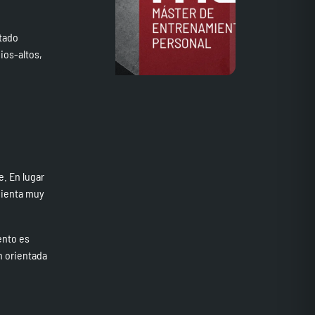
ntado
ios-altos,
. En lugar
mienta muy
ento es
n orientada